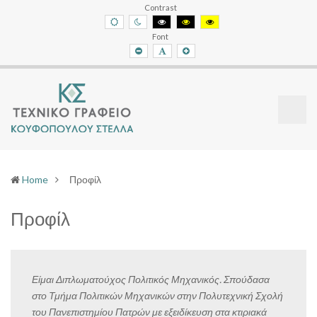
michanikosnaxos.gr
michanikosnaxos.gr
Contrast
Default
Night
Black
Black
Yellow
contrast
contrast
and
and
and
Font
White
Yellow
Black
contrast
contrast
contrast
Smaller
Default
Larger
Font
Font
Font
(current)
Home
Προφίλ
Προφίλ
Είμαι Διπλωματούχος Πολιτικός Μηχανικός. Σπούδασα
στο Τμήμα Πολιτικών Μηχανικών στην Πολυτεχνική Σχολή
του Πανεπιστημίου Πατρών με εξειδίκευση στα κτιριακά