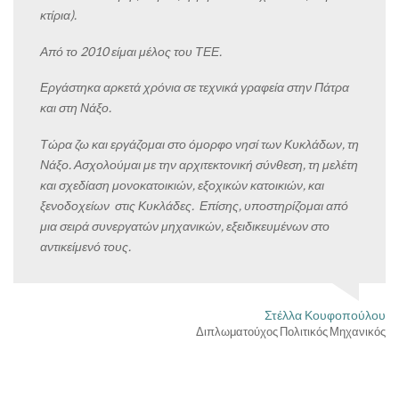
κτίρια).
Από το 2010 είμαι μέλος του ΤΕΕ.
Εργάστηκα αρκετά χρόνια σε τεχνικά γραφεία στην Πάτρα
και στη Νάξο.
Τώρα ζω και εργάζομαι στο όμορφο νησί των Κυκλάδων, τη
Νάξο. Ασχολούμαι με την αρχιτεκτονική σύνθεση, τη μελέτη
και σχεδίαση μονοκατοικιών, εξοχικών κατοικιών, και
ξενοδοχείων στις Κυκλάδες. Επίσης, υποστηρίζομαι από
μια σειρά συνεργατών μηχανικών, εξειδικευμένων στο
αντικείμενό τους.
Στέλλα Κουφοπούλου
Διπλωματούχος Πολιτικός Μηχανικός